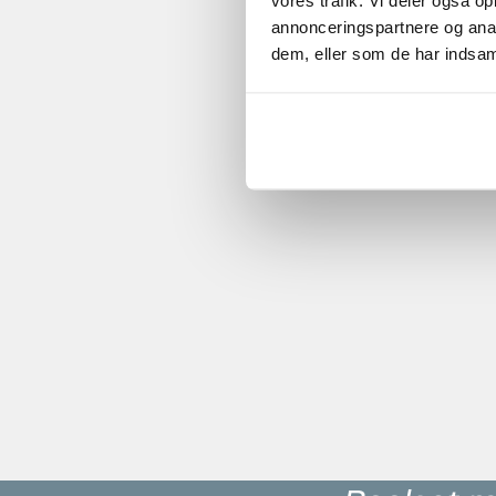
vores trafik. Vi deler også 
annonceringspartnere og anal
dem, eller som de har indsaml