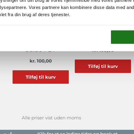
oplysninger om din brug af vores hjemmeside med vores partnere i
ysepartnere. Vores partnere kan kombinere disse data med andr
et fra din brug af deres tjenester.
GTD filer til download
GTD filer til download
OneNote for
Lotus Notes Setup
Windows Setup
Guide PDF
Guide PDF
kr.
100,00
kr.
100,00
Tilføj til kurv
Tilføj til kurv
Alle priser vist uden moms
Klik for at se ledige tider og book et