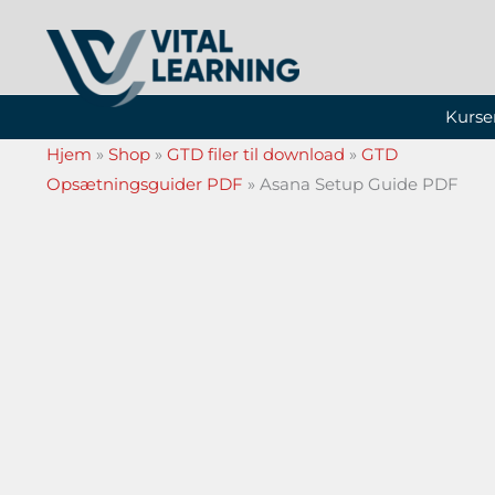
Gå
til
indholdet
Kurse
Hjem
»
Shop
»
GTD filer til download
»
GTD
Opsætningsguider PDF
»
Asana Setup Guide PDF