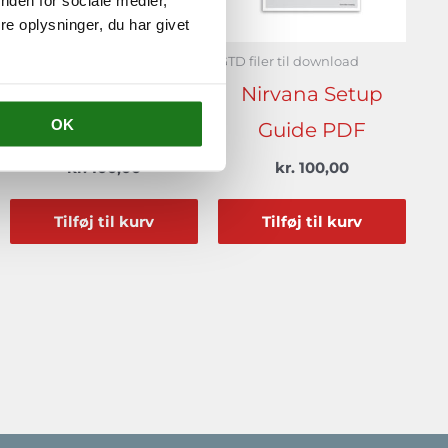
nden for sociale medier,
e oplysninger, du har givet
GTD filer til download
GTD filer til download
Paper Organizers
Nirvana Setup
OK
Setup Guide PDF
Guide PDF
kr.
100,00
kr.
100,00
Tilføj til kurv
Tilføj til kurv