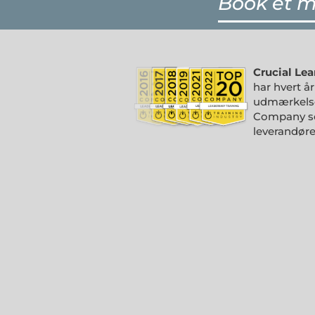
Book et 
Crucial Lea
har hvert år
udmærkelse
Company so
leverandøre