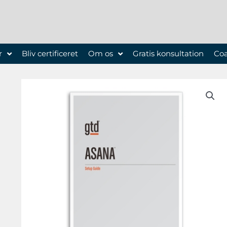
r
Bliv certificeret
Om os
Gratis konsultation
Co