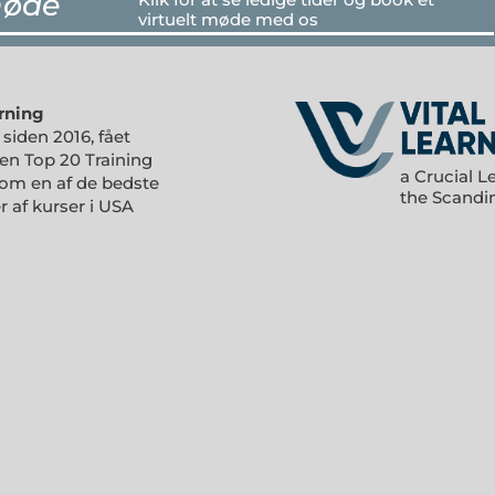
møde
virtuelt møde med os
rning
 siden 2016, fået
n Top 20 Training
a Crucial L
m en af de bedste
the Scandi
r af kurser i USA