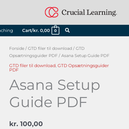
aching
Cart/
kr.
0,00
0
Asana
Forside
/
GTD filer til download
/
GTD
Opsætningsguider PDF
/ Asana Setup Guide PDF
Setup
Guide
GTD filer til download
,
GTD Opsætningsguider
PDF
PDF
Asana Setup
antal
Guide PDF
kr.
100,00