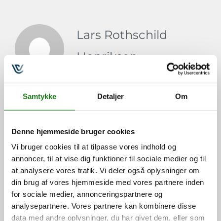
Lars Rothschild
Henriksen
Lars er certificeret Crucial
Conversations for Mastering
Samtykke
Detaljer
Om
Dialogue Trainer, Getting
Things Done® (GTD) Master
Denne hjemmeside bruger cookies
Trainer og coach og står for
Vi bruger cookies til at tilpasse vores indhold og
Vital Learning i Danmark.
annoncer, til at vise dig funktioner til sociale medier og til
at analysere vores trafik. Vi deler også oplysninger om
din brug af vores hjemmeside med vores partnere inden
for sociale medier, annonceringspartnere og
analysepartnere. Vores partnere kan kombinere disse
data med andre oplysninger, du har givet dem, eller som
FORRIGE
NÆSTE