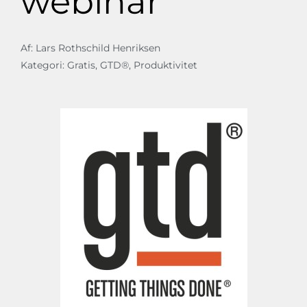
webinar
Af:
Lars Rothschild Henriksen
Kategori:
Gratis
,
GTD®
,
Produktivitet