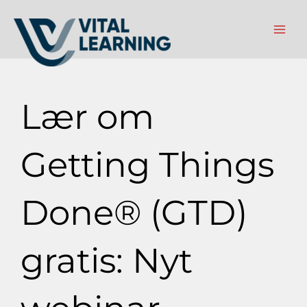
Gå
til
indholdet
Lær om
Getting Things
Done® (GTD)
gratis: Nyt