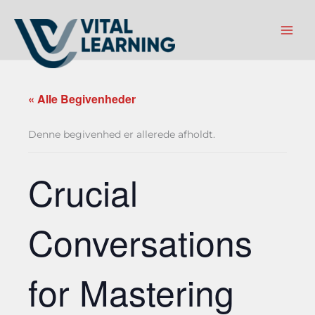
Gå
til
indholdet
« Alle Begivenheder
Denne begivenhed er allerede afholdt.
Crucial
Conversations
for Mastering