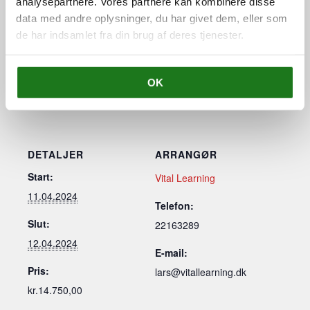
analysepartnere. Vores partnere kan kombinere disse
er for få, vil Vital Learning meddele herom og
data med andre oplysninger, du har givet dem, eller som
finde en anden dato til din/jeres deltagelse.
de har indsamlet fra din brug af deres tjenester.
OK
Tilføj til kalender
DETALJER
ARRANGØR
Start:
Vital Learning
11.04.2024
Telefon:
Slut:
22163289
12.04.2024
E-mail:
Pris:
lars@vitallearning.dk
kr.14.750,00